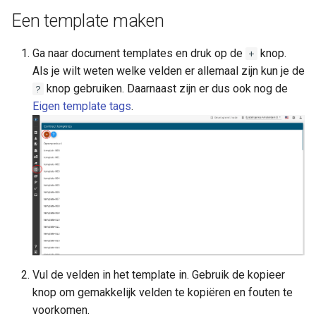
a
Een template maken
l
Ga naar document templates en druk op de
knop.
+
i
Als je wilt weten welke velden er allemaal zijn kun je de
s
knop gebruiken. Daarnaast zijn er dus ook nog de
?
Eigen template tags
.
e
r
e
n
Vul de velden in het template in. Gebruik de kopieer
knop om gemakkelijk velden te kopiëren en fouten te
voorkomen.