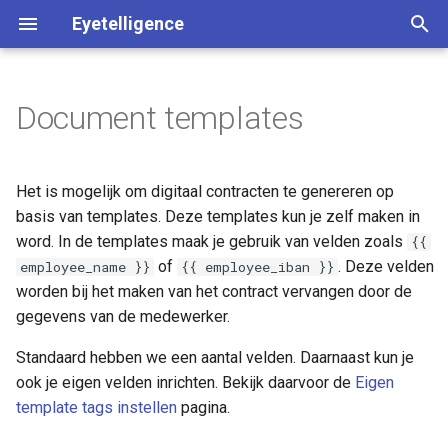
Eyetelligence
Z
o
Document templates
Een template maken
e
k
Een template wijzigen
Het is mogelijk om digitaal contracten te genereren op
e
basis van templates. Deze templates kun je zelf maken in
Een template testen
word. In de templates maak je gebruik van velden zoals
{{
n
of
. Deze velden
employee_name }}
{{ employee_iban }}
i
worden bij het maken van het contract vervangen door de
gegevens van de medewerker.
n
i
Standaard hebben we een aantal velden. Daarnaast kun je
ook je eigen velden inrichten. Bekijk daarvoor de
Eigen
t
template tags instellen
pagina.
i